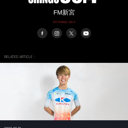
FM新宮
FM SHINGU 86.4
RELATED ARTICLE：